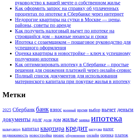
руководство к вашей мечте о собственном жилье
Как оформить запрос на справку об уплаченных
процентах по ипотеке в Сбербанке через интернет
Недорогие квартиры на сутки в Москве — цены,
районы, советы по аренде
Как получить налоговый вычет по ипотеке на
строящийся дом – важные нюансы и сроки
Ипотека с созаемщиком – пошаговое руководство для
успешного оформления
Оценка квартиры в новостройке – ключ к успешному
получению ипотеки
Как оптимизировать ипотеку в Сбербанке – простые
решения для снижения платежей через онлайн-сервис
Полный список документов для использования
материнского капитала при покупке жилья в ипотеку
Метки
банк
вычет
деньги
Сбербанк
взнос
выбор
2025
время
военный
ипотека
документы
жилье
долг
дом
доля
заявка
кредит
квартира
капитал
налог
калькулятор
нагрузка
оценка
платеж
недвижимость
новостройка
нюанс
онлайн
обременение