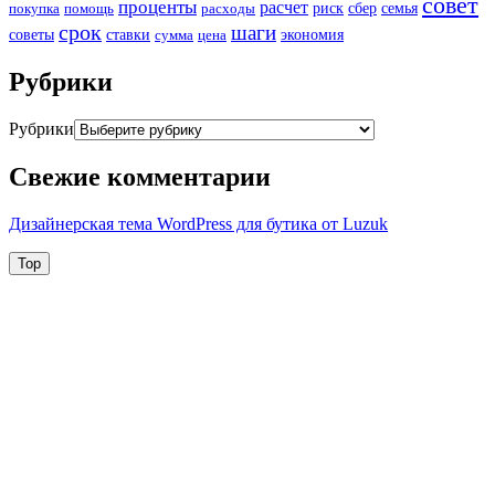
совет
проценты
расчет
риск
сбер
семья
покупка
помощь
расходы
срок
шаги
советы
ставки
экономия
сумма
цена
Рубрики
Рубрики
Свежие комментарии
Дизайнерская тема WordPress для бутика от Luzuk
Top