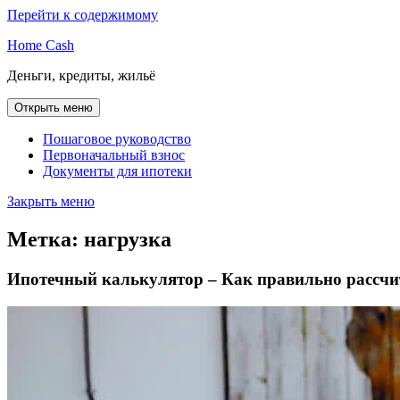
Перейти к содержимому
Home Cash
Деньги, кредиты, жильё
Открыть меню
Пошаговое руководство
Первоначальный взнос
Документы для ипотеки
Закрыть меню
Метка:
нагрузка
Ипотечный калькулятор – Как правильно рассчит