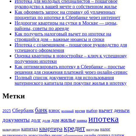
Ипотека для молодых специалистов – пошаговое
руководство к вашей мечте о собственном жилье
Как оформить запрос на справку об уплаченных
процентах по ипотеке в Сбербанке через интернет
Недорогие квартиры на сутки в Москве — цены,
районы, советы по аренде
Как получить налоговый вычет по ипотеке на
строящийся дом – важные нюансы и сроки
Ипотека с созаемщиком – пошаговое руководство для
успешного оформления
Оценка квартиры в новостройке – ключ к успешному
получению ипотеки
Как оптимизировать ипотеку в Сбербанке – простые
решения для снижения платежей через онлайн-сервис
Полный список документов для использования
материнского капитала при покупке жилья в ипотеку
Метки
банк
вычет
деньги
Сбербанк
взнос
выбор
2025
время
военный
ипотека
документы
жилье
долг
дом
доля
заявка
кредит
квартира
капитал
налог
калькулятор
нагрузка
оценка
платеж
недвижимость
новостройка
нюанс
онлайн
обременение