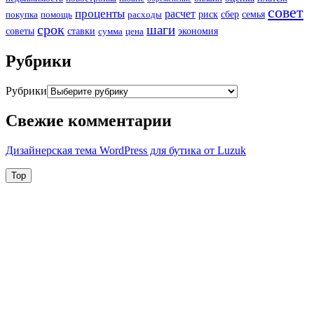
совет
проценты
расчет
риск
сбер
семья
покупка
помощь
расходы
срок
шаги
советы
ставки
экономия
сумма
цена
Рубрики
Рубрики
Свежие комментарии
Дизайнерская тема WordPress для бутика от Luzuk
Top